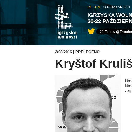
PL
EN
O IGRZYSKACH
IGRZYSKA WOLNO
20-22 PAŹDZIERN
2/08/2016 |
PRELEGENCI
Kryštof Kruli
Bad
Bad
zaj